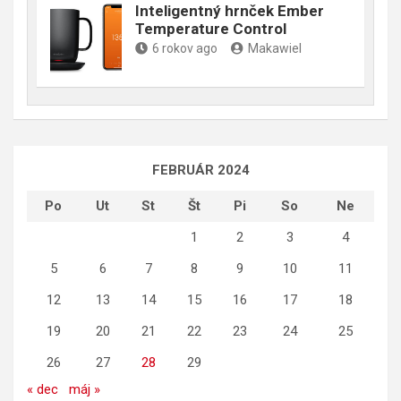
Inteligentný hrnček Ember
Temperature Control
6 rokov ago
Makawiel
FEBRUÁR 2024
Po
Ut
St
Št
Pi
So
Ne
1
2
3
4
5
6
7
8
9
10
11
12
13
14
15
16
17
18
19
20
21
22
23
24
25
26
27
28
29
« dec
máj »