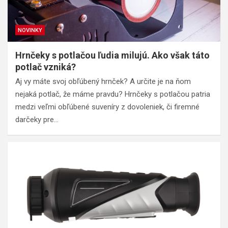
NOVINKY
Hrnčeky s potlačou ľudia milujú. Ako však táto
potlač vzniká?
Aj vy máte svoj obľúbený hrnček? A určite je na ňom
nejaká potlač, že máme pravdu? Hrnčeky s potlačou patria
medzi veľmi obľúbené suveníry z dovoleniek, či firemné
darčeky pre…