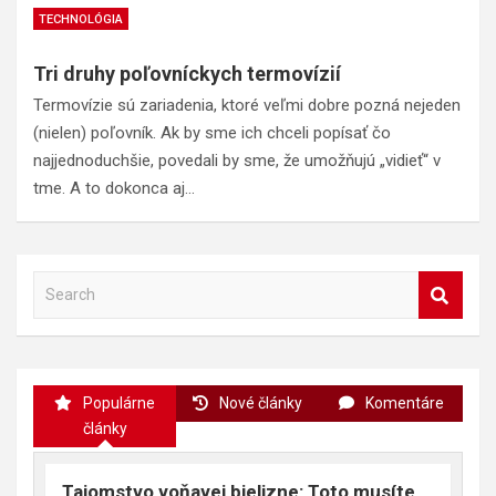
TECHNOLÓGIA
Tri druhy poľovníckych termovízií
Termovízie sú zariadenia, ktoré veľmi dobre pozná nejeden
(nielen) poľovník. Ak by sme ich chceli popísať čo
najjednoduchšie, povedali by sme, že umožňujú „vidieť“ v
tme. A to dokonca aj…
S
e
a
r
c
Populárne
Nové články
Komentáre
h
články
Tajomstvo voňavej bielizne: Toto musíte