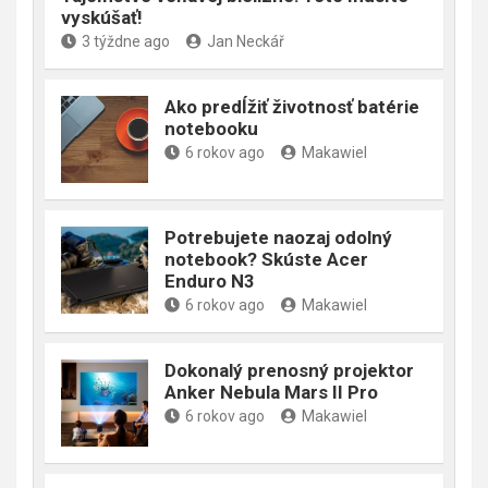
vyskúšať!
3 týždne ago
Jan Neckář
Ako predĺžiť životnosť batérie
notebooku
6 rokov ago
Makawiel
Potrebujete naozaj odolný
notebook? Skúste Acer
Enduro N3
6 rokov ago
Makawiel
Dokonalý prenosný projektor
Anker Nebula Mars II Pro
6 rokov ago
Makawiel