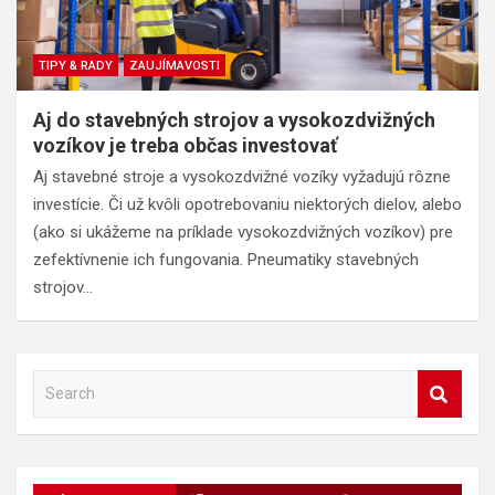
TIPY & RADY
ZAUJÍMAVOSTI
Aj do stavebných strojov a vysokozdvižných
vozíkov je treba občas investovať
Aj stavebné stroje a vysokozdvižné vozíky vyžadujú rôzne
investície. Či už kvôli opotrebovaniu niektorých dielov, alebo
(ako si ukážeme na príklade vysokozdvižných vozíkov) pre
zefektívnenie ich fungovania. Pneumatiky stavebných
strojov…
S
e
a
r
c