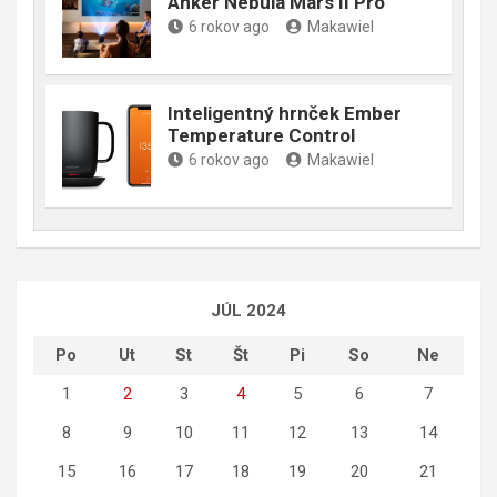
Anker Nebula Mars II Pro
6 rokov ago
Makawiel
Inteligentný hrnček Ember
Temperature Control
6 rokov ago
Makawiel
JÚL 2024
Po
Ut
St
Št
Pi
So
Ne
1
2
3
4
5
6
7
8
9
10
11
12
13
14
15
16
17
18
19
20
21