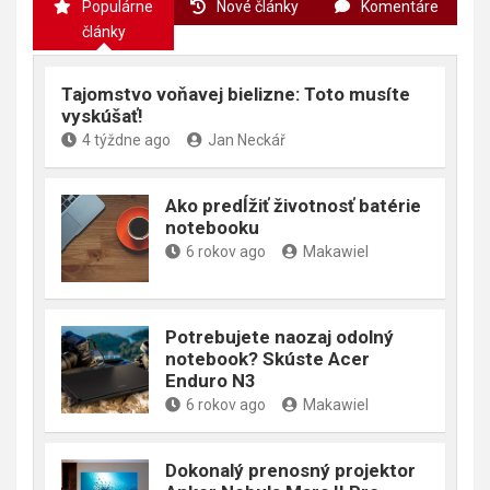
Populárne
Nové články
Komentáre
h
články
Tajomstvo voňavej bielizne: Toto musíte
vyskúšať!
4 týždne ago
Jan Neckář
Ako predĺžiť životnosť batérie
notebooku
6 rokov ago
Makawiel
Potrebujete naozaj odolný
notebook? Skúste Acer
Enduro N3
6 rokov ago
Makawiel
Dokonalý prenosný projektor