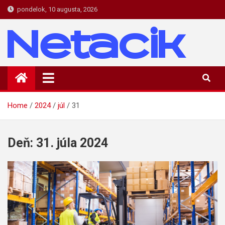
Skip
pondelok, 10 augusta, 2026
to
content
Netacik
Novinky a zaujímavosti zo sveta IT
Home
2024
júl
31
Deň:
31. júla 2024