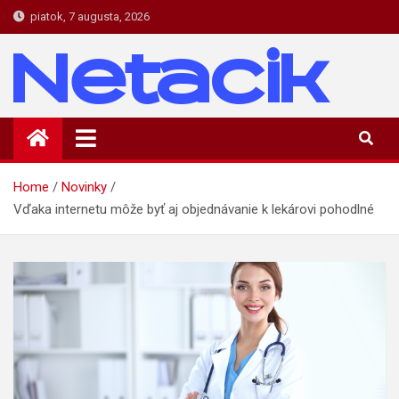
Skip
piatok, 7 augusta, 2026
to
content
Netacik
Novinky a zaujímavosti zo sveta IT
Home
Novinky
Vďaka internetu môže byť aj objednávanie k lekárovi pohodlné