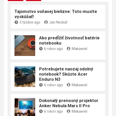
Tajomstvo voňavej bielizne: Toto musíte
vyskúšať!
3 týždne ago
Jan Neckář
Ako predĺžiť životnosť batérie
notebooku
6 rokov ago
Makawiel
Potrebujete naozaj odolný
notebook? Skúste Acer
Enduro N3
6 rokov ago
Makawiel
Dokonalý prenosný projektor
Anker Nebula Mars II Pro
6 rokov ago
Makawiel