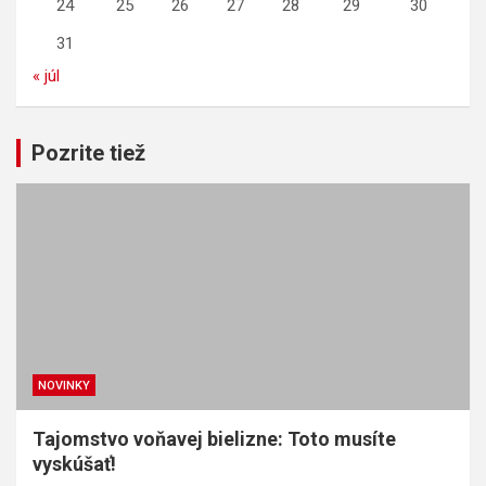
24
25
26
27
28
29
30
31
« júl
Pozrite tiež
NOVINKY
Tajomstvo voňavej bielizne: Toto musíte
vyskúšať!