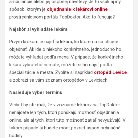
ambulancie alebo jej osobnej návštevy. Je tu však aj iný
spôsob, ktorým je
objednanie k lekárovi online
prostredníctvom portálu TopDoktor. Ako to funguje?
Najskôr si vyhľadáte lekára
Prvým krokom je nájsť si lekára, ku ktorému sa chcete
objednať. Ak ide o niekoho konkrétneho, jednoducho ho
môžete vyhľadať podľa mena. V prípade, že konkrétneho
lekára vybratého nemáte, môžete si ho nájsť podľa
špecializácie a mesta. Zvolíte si napríklad
ortopéd Levice
a zobrazí sa vám zoznam ortopédov v Leviciach.
Nasleduje výber termínu
Vedieť by ste mali, že v zozname lekárov na TopDoktor
nenájdete len tých, ktorí ponúkajú možnosť objednania
online, ale aj tých, ktorí túto možnosť zatiaľ nevyužívajú. V
takom prípade si budete môcť pozrieť aspoň ordinačné
hodiny.