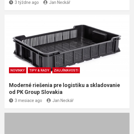
3 týždne ago
Jan Neckář
NOVINKY
TIPY & RADY
ZAUJÍMAVOSTI
Moderné riešenia pre logistiku a skladovanie
od PK Group Slovakia
3 mesiace ago
Jan Neckář