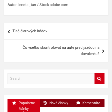
Autor: lenets_tan / Stock.adobe.com
Navigácia
Tlač čiarových kódov
v
článku
Čo všetko skontrolovať na aute pred jazdou na
dovolenku?
S
e
a
r
c
Populárne
Nové články
Komentáre
h
články