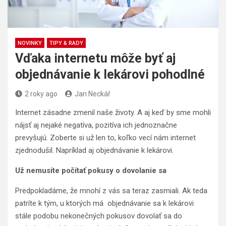
NOVINKY
TIPY & RADY
Vďaka internetu môže byť aj
objednávanie k lekárovi pohodlné
2 roky ago
Jan Neckář
Internet zásadne zmenil naše životy. A aj keď by sme mohli
nájsť aj nejaké negatíva, pozitíva ich jednoznačne
prevyšujú. Zoberte si už len to, koľko vecí nám internet
zjednodušil. Napríklad aj objednávanie k lekárovi.
Už nemusíte počítať pokusy o dovolanie sa
Predpokladáme, že mnohí z vás sa teraz zasmiali. Ak teda
patríte k tým, u ktorých má objednávanie sa k lekárovi
stále podobu nekonečných pokusov dovolať sa do